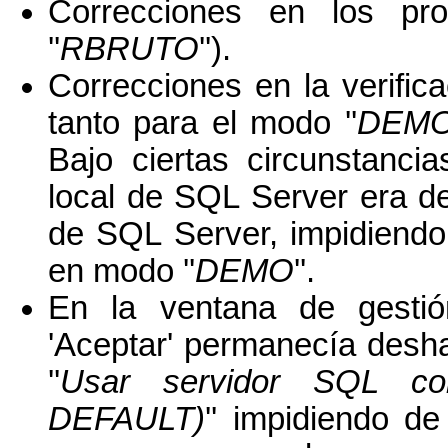
Correcciones en los pr
''
RBRUTO
'').
Correcciones en la verific
tanto para el modo ''
DEM
Bajo ciertas circunstanci
local de SQL Server era d
de SQL Server, impidiendo
en modo ''
DEMO
''.
En la ventana de gesti
'Aceptar' permanecía desha
''
Usar servidor SQL co
DEFAULT)
'' impidiendo d