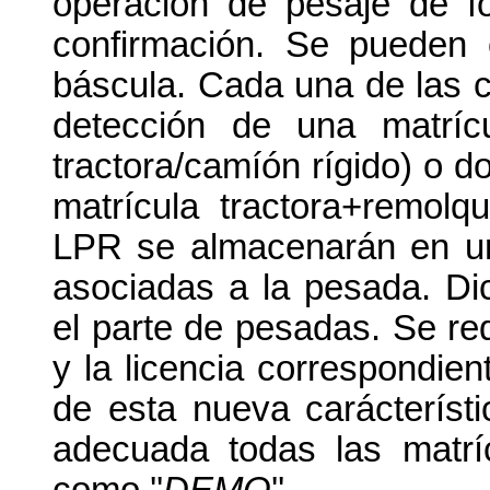
operación de pesaje de f
confirmación. Se pueden 
báscula. Cada una de las 
detección de una matríc
tractora/camíón rígido) o 
matrícula tractora+remol
LPR se almacenarán en un
asociadas a la pesada. D
el parte de pesadas. Se re
y la licencia correspondi
de esta nueva carácterísti
adecuada todas las matrí
como ''
DEMO
''.