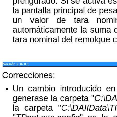
prefigurado. Si se activa e
la pantalla principal de pesa
un valor de tara nomin
automáticamente la suma de
tara nominal del remolque 
Versión 2.16.0.1
Correcciones:
Un cambio introducido en
generase la carpeta ''
C:\DA
la carpeta ''
C:\DAIIData\T