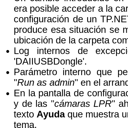
era posible acceder a la c
configuración de un TP.NET
produce esa situación se m
ubicación de la carpeta co
Log internos de excepci
'DAIIUSBDongle'.
Parámetro interno que per
''
Run as admin
'' en el arra
En la pantalla de configurac
y de las ''
cámaras LPR
'' 
texto
Ayuda
que muestra u
tema.